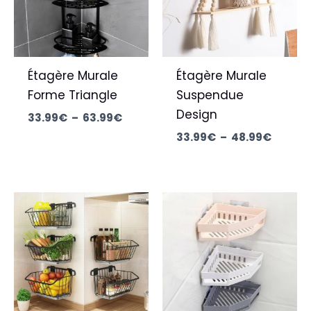
Étagère Murale
Étagère Murale
Forme Triangle
Suspendue
Design
33.99
€
–
63.99
€
33.99
€
–
48.99
€
Le
Le
prix
prix
initial
actuel
était :
est :
38.99€.
28.99€.