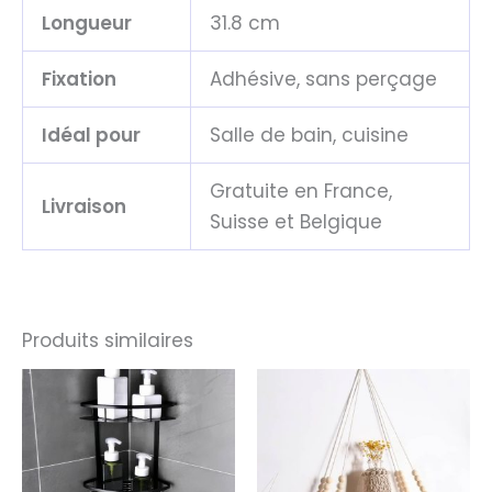
Longueur
31.8 cm
Fixation
Adhésive, sans perçage
Idéal pour
Salle de bain, cuisine
Gratuite en France,
Livraison
Suisse et Belgique
Produits similaires
Plage
Plage
de
de
prix :
prix :
33.99€
33.99€
à
à
63.99€
48.99