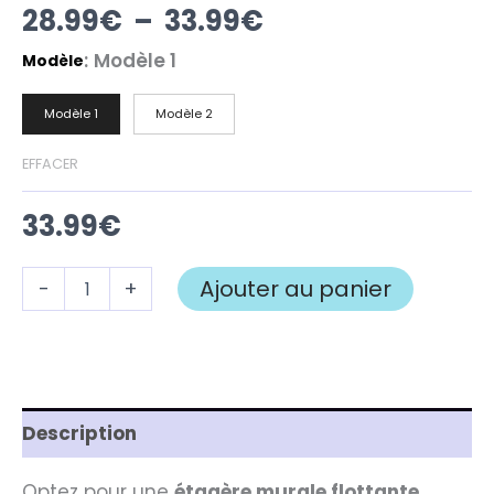
28.99
€
–
33.99
€
:
Modèle 1
Modèle
Modèle 1
Modèle 2
EFFACER
33.99
€
Ajouter au panier
-
+
Description
Optez pour une
étagère murale flottante