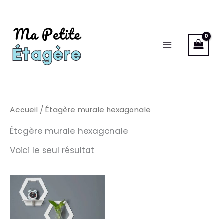
Aller
au
contenu
Accueil
/ Étagère murale hexagonale
Étagère murale hexagonale
Voici le seul résultat
Plage
de
prix :
17.99€
à